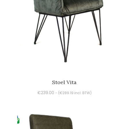
Stoel Vita
€
239.00
- (
€
289.19
incl. BTW)