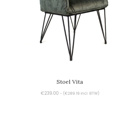
Stoel Vita
€
239.00
- (
€
289.19
incl. BTW)