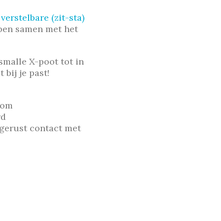
e
verstelbare (zit-sta)
bben samen met het
smalle X-poot tot in
 bij je past!
oom
rd
gerust contact met